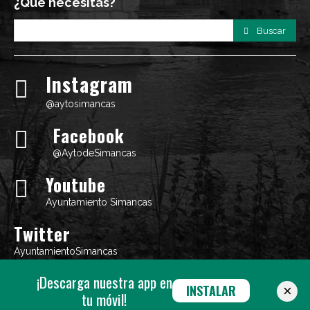
¿Qué necesitas?
Buscar
Instagram
@aytosimancas
Facebook
@AytodeSimancas
Youtube
Ayuntamiento Simancas
Twitter
AyuntamientoSimancas
¡Descarga nuestra app en
INSTALAR
×
tu móvil!
©
AYUNTAMIENTO DE SIMANCAS
|
Política de cookies
-
Aviso Legal
-
Política de Privacidad
| Diseño web:
Máxima Comunicación