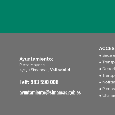
ACCES
● Sede e
Ayuntamiento:
● Transp
Plaza Mayor, 1
● Depor
47130 Simancas,
Valladolid
● Transp
Telf: 983 590 008
● Notici
● Plenos
ayuntamiento@simancas.gob.es
● Última