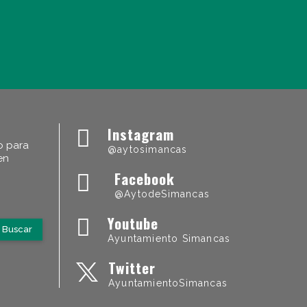
Instagram
io para
@aytosimancas
en
Facebook
@AytodeSimancas
Youtube
Buscar
Ayuntamiento Simancas
Twitter
AyuntamientoSimancas