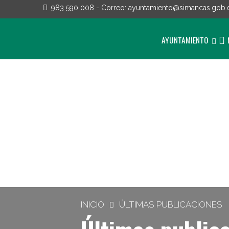
983 590 008
- Correo:
ayuntamiento@simancas.gob.
AYUNTAMIENTO
INICIO
ÚLTIMAS PUBLICACIONES