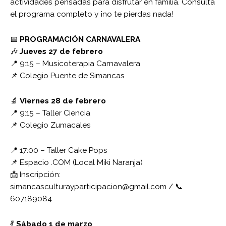
actividades pensadas para disfrutar en familia. Consulta
el programa completo y ¡no te pierdas nada!
📅
PROGRAMACIÓN CARNAVALERA
🎶
Jueves 27 de febrero
📍 9:15 – Musicoterapia Carnavalera
📌 Colegio Puente de Simancas
🔬
Viernes 28 de febrero
📍 9:15 – Taller Ciencia
📌 Colegio Zumacales
📍 17:00 – Taller Cake Pops
📌 Espacio .COM (Local Miki Naranja)
📩 Inscripción:
simancasculturayparticipacion@gmail.com / 📞
607189084
💃
Sábado 1 de marzo