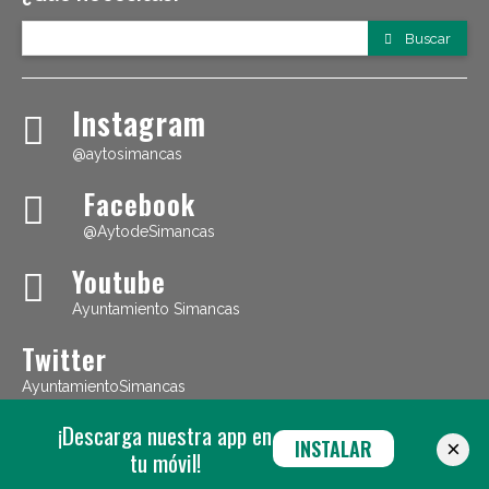
Buscar
Instagram
@aytosimancas
Facebook
@AytodeSimancas
Youtube
Ayuntamiento Simancas
Twitter
AyuntamientoSimancas
¡Descarga nuestra app en
INSTALAR
×
tu móvil!
©
AYUNTAMIENTO DE SIMANCAS
|
Política de cookies
-
Aviso Legal
-
Política de Privacidad
| Diseño web:
Máxima Comunicación