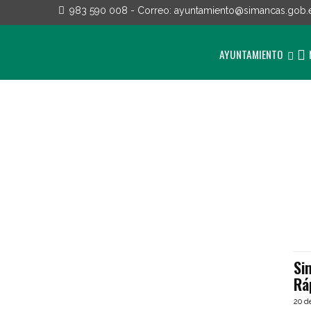
983 590 008
- Correo:
ayuntamiento@simancas.gob.
AYUNTAMIENTO
Si
Rá
20 d