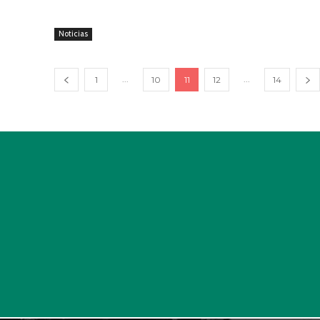
Noticias
...
...
1
10
11
12
14