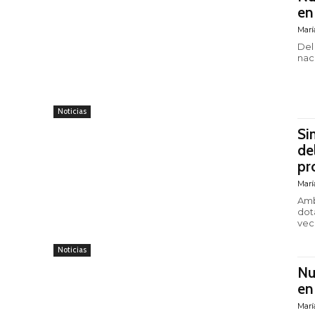
en
Marí
Del
naci
Noticias
Si
de
pr
Marí
Amb
dot
Noticias
Nu
en
Marí