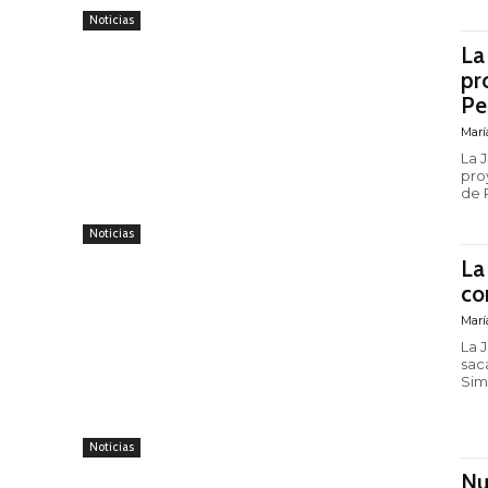
Noticias
La
pr
Pe
Marí
La 
pro
de 
Noticias
La
co
Marí
La 
saca
Sim
Noticias
Nu