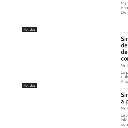
Mañ
entr
Deli
Noticias
Si
de
de
co
Marí
La 
Cult
And
Noticias
Si
a 
Marí
La 
inf
con 