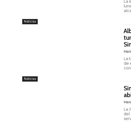
La 
lune
alc
Noticias
Al
tu
Si
Marí
La 
de este jueve
conc
Noticias
Si
ab
Marí
La 
del
serv