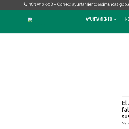
983 590 008
- Correo:
ayuntamiento@simancas.gob.
AYUNTAMIENTO
N
El
fa
su
Marí