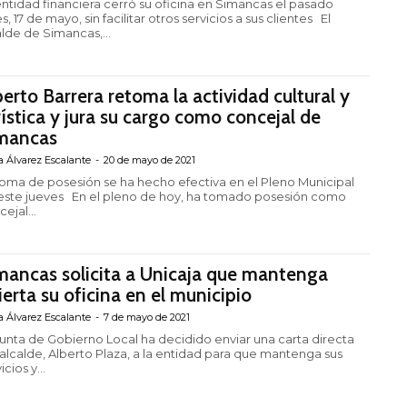
entidad financiera cerró su oficina en Simancas el pasado
s, 17 de mayo, sin facilitar otros servicios a sus clientes El
alde de Simancas,...
berto Barrera retoma la actividad cultural y
rística y jura su cargo como concejal de
mancas
a Álvarez Escalante
-
20 de mayo de 2021
toma de posesión se ha hecho efectiva en el Pleno Municipal
s En el pleno de hoy, ha tomado posesión como
ejal...
mancas solicita a Unicaja que mantenga
ierta su oficina en el municipio
a Álvarez Escalante
-
7 de mayo de 2021
Junta de Gobierno Local ha decidido enviar una carta directa
 alcalde, Alberto Plaza, a la entidad para que mantenga sus
icios y...