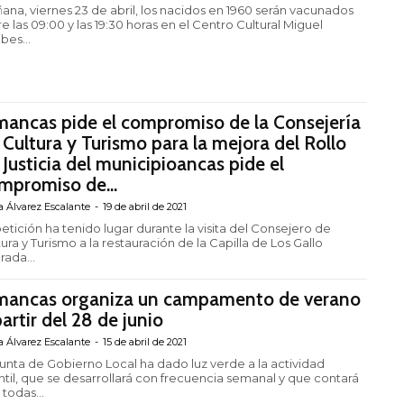
ana, viernes 23 de abril, los nacidos en 1960 serán vacunados
e las 09:00 y las 19:30 horas en el Centro Cultural Miguel
bes...
mancas pide el compromiso de la Consejería
 Cultura y Turismo para la mejora del Rollo
 Justicia del municipioancas pide el
mpromiso de...
a Álvarez Escalante
-
19 de abril de 2021
petición ha tenido lugar durante la visita del Consejero de
ura y Turismo a la restauración de la Capilla de Los Gallo
rada...
mancas organiza un campamento de verano
partir del 28 de junio
a Álvarez Escalante
-
15 de abril de 2021
Junta de Gobierno Local ha dado luz verde a la actividad
antil, que se desarrollará con frecuencia semanal y que contará
todas...