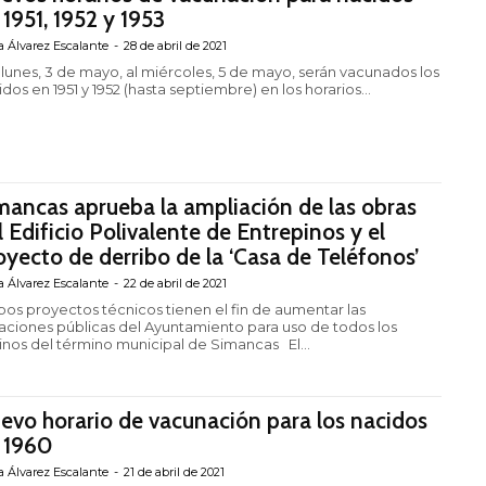
 1951, 1952 y 1953
a Álvarez Escalante
-
28 de abril de 2021
 lunes, 3 de mayo, al miércoles, 5 de mayo, serán vacunados los
dos en 1951 y 1952 (hasta septiembre) en los horarios...
mancas aprueba la ampliación de las obras
l Edificio Polivalente de Entrepinos y el
oyecto de derribo de la ‘Casa de Teléfonos’
a Álvarez Escalante
-
22 de abril de 2021
os proyectos técnicos tienen el fin de aumentar las
aciones públicas del Ayuntamiento para uso de todos los
vecinos del término municipal de Simancas El...
evo horario de vacunación para los nacidos
 1960
a Álvarez Escalante
-
21 de abril de 2021